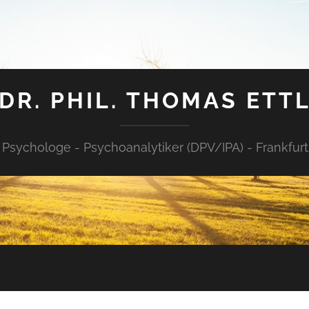
DR. PHIL. THOMAS ETT
 - Psychologe - Psychoanalytiker (DPV/IPA) - Frankfur