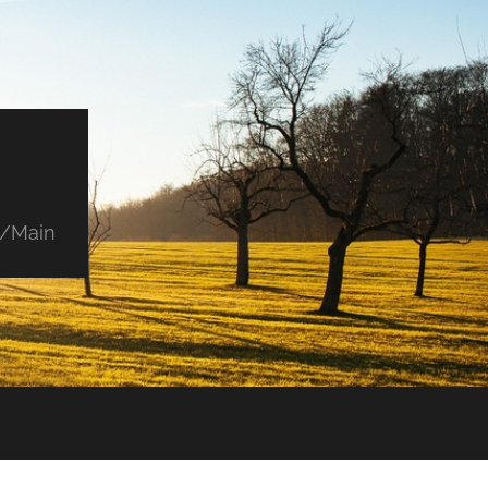
L
t/Main