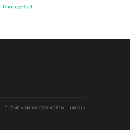
Uncategorized
THEME VON
ANDERS NORÉN
—
HOCH ↑