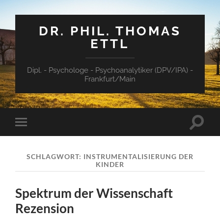
DR. PHIL. THOMAS
ETTL
Dipl. - Psychologe - Psychoanalytiker (DPV/IPA) -
Frankfurt/Main
Suchfe
Mobile-
ein-/a
Menü
ein-/ausblenden
SCHLAGWORT:
INSTRUMENTALISIERUNG DER
KINDER
Spektrum der Wissenschaft
Rezension